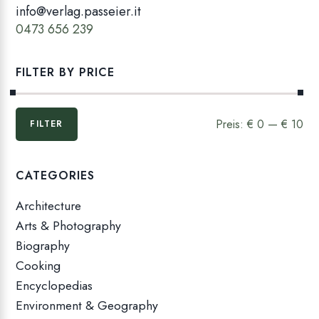
info@verlag.passeier.it
0473 656 239
FILTER BY PRICE
Min.
Max.
Preis:
€ 0
—
€ 10
FILTER
Preis
Preis
CATEGORIES
Architecture
Arts & Photography
Biography
Cooking
Encyclopedias
Environment & Geography