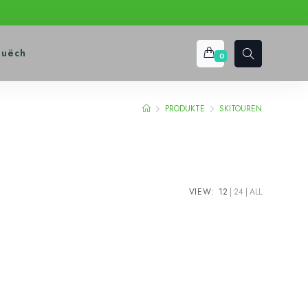
puëch
0
PRODUKTE
SKITOUREN
VIEW:
12
24
ALL