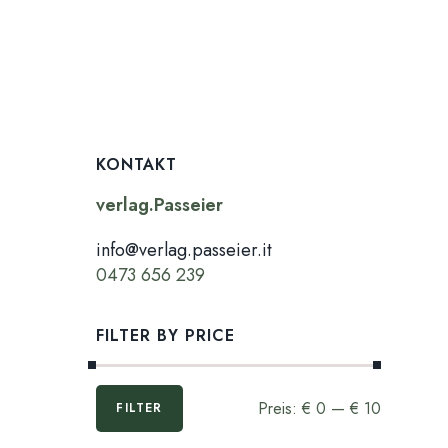
KONTAKT
verlag.Passeier
info@verlag.passeier.it
0473 656 239
FILTER BY PRICE
Min.
Max.
Preis:
€ 0
—
€ 10
FILTER
Preis
Preis