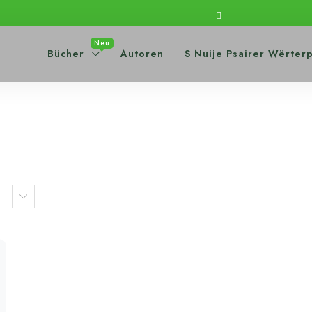
Neu
Bücher
Autoren
S Nuije Psairer Wërter