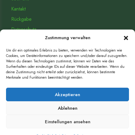
Kantakt
Rückgabe
Datenschutz­
Zustimmung verwalten
Impressum
Um dir ein optimales Erlebnis zu bieten, verwenden wir Technologien wie
Cookies, um Geräteinformationen zu speichern und/oder darauf zuzugreifen.
KAUF WIDERRUFEN
Wenn du diesen Technologien zustimmst, können wir Daten wie das
Surfverhalten oder eindeutige IDs auf dieser Website verarbeiten. Wenn du
deine Zustimmung nicht erteilst oder zurückziehst, können bestimmte
Merkmale und Funktionen beeinträchtigt werden.
Widerrufbutton
Akzeptieren
Ablehnen
Einstellungen ansehen
MwSt.-Nr. IT01663950218